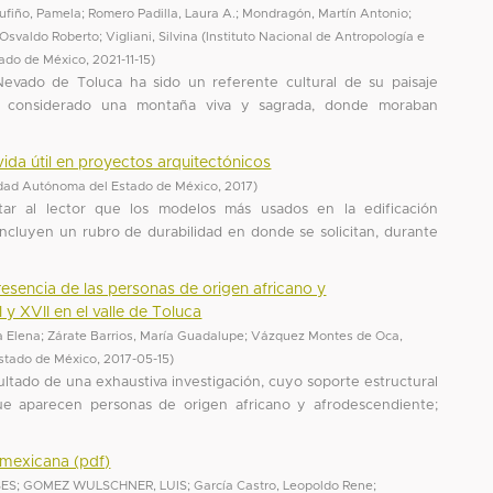
ufiño, Pamela
;
Romero Padilla, Laura A.
;
Mondragón, Martín Antonio
;
, Osvaldo Roberto
;
Vigliani, Silvina
(
Instituto Nacional de Antropología e
tado de México
,
2021-11-15
)
evado de Toluca ha sido un referente cultural de su paisaje
ra considerado una montaña viva y sagrada, donde moraban
ida útil en proyectos arquitectónicos
dad Autónoma del Estado de México
,
2017
)
entar al lector que los modelos más usados en la edificación
cluyen un rubro de durabilidad en donde se solicitan, durante
resencia de las personas de origen africano y
 y XVII en el valle de Toluca
a Elena
;
Zárate Barrios, María Guadalupe
;
Vázquez Montes de Oca,
stado de México
,
2017-05-15
)
ltado de una exhaustiva investigación, cuyo soporte estructural
e aparecen personas de origen africano y afrodescendiente;
n mexicana (pdf)
SES
;
GOMEZ WULSCHNER, LUIS
;
García Castro, Leopoldo Rene
;