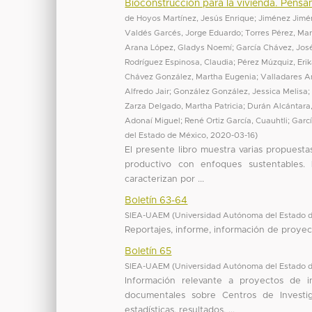
Bioconstrucción para la vivienda. Pensa
de Hoyos Martínez, Jesús Enrique
;
Jiménez Jimé
Valdés Garcés, Jorge Eduardo
;
Torres Pérez, Mar
Arana López, Gladys Noemí
;
García Chávez, Jos
Rodríguez Espinosa, Claudia
;
Pérez Múzquiz, Erik
Chávez González, Martha Eugenia
;
Valladares A
Alfredo Jair
;
González González, Jessica Melisa
Zarza Delgado, Martha Patricia
;
Durán Alcántara,
Adonaí Miguel
;
René Ortiz García, Cuauhtli
;
Garcí
del Estado de México
,
2020-03-16
)
El presente libro muestra varias propuesta
productivo con enfoques sustentables.
caracterizan por ...
Boletín 63-64
SIEA-UAEM
(
Universidad Autónoma del Estado 
Reportajes, informe, información de proyect
Boletín 65
SIEA-UAEM
(
Universidad Autónoma del Estado 
Información relevante a proyectos de 
documentales sobre Centros de Investiga
estadísticas, resultados, ...