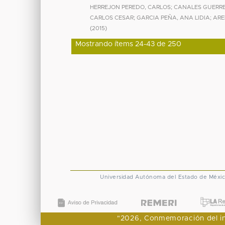
HERREJON PEREDO, CARLOS
;
CANALES GUERRE
CARLOS CESAR
;
GARCIA PEÑA, ANA LIDIA
;
ARE
(
2015
)
Mostrando ítems 24-43 de 250
Universidad Autónoma del Estado de Méxi
"2026, Conmemoración del ingr