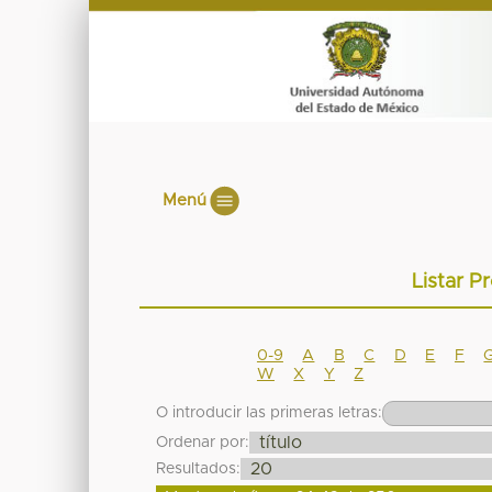
Menú
Listar Pr
0-9
A
B
C
D
E
F
W
X
Y
Z
O introducir las primeras letras:
Ordenar por:
Resultados: