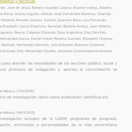
mientos y técnicas
nez, José de Jesús
;
Romero Guzmán, Liliana
;
Álvarez Vallejo, Alberto
;
ía Elena
;
Alonzo Aguilar, Alfredo José
;
Fernández Martínez, Yolanda
;
é Roberto
;
Morales Galaviz, Gabriel
;
Guerrero Baca, Luis Fernando
;
a Elizabeth
;
García Espinosa, Salvador
;
Bedolla Arroyo, Juan Alberto
;
nguiano, Reyna
;
Cabezas Elizondo, Dora Argentina
;
Díaz Sánchez,
;
Hernández García, Daniel Adner
;
Romero Guzmán, Elizabeth Teresita
;
 Malinalli
;
Hernández Sánchez, Julio Eduardo
;
Rossano Gutiérrez,
a Estrada, Erle
;
Hernández Omaña, Jonathan
(
Universidad Autónoma
s para atender las necesidades de los sectores público, social y
 Los procesos de indagación y aportes al conocimiento se
de México
,
7/01/2015
)
os de investigación, datos sobre publicación científicas etc.
de México
,
04/11/2015
)
investigación actuales de la UAEM, programas de posgrado,
ción, entrevistas a personalidades de la vida universitaria,