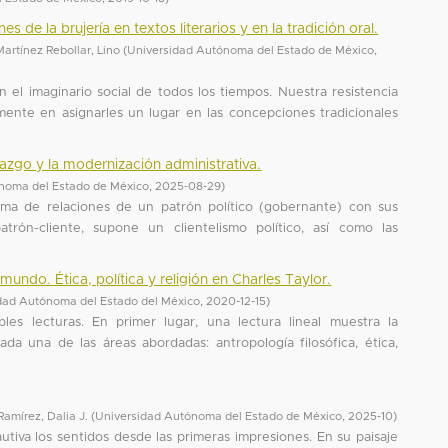
es de la brujería en textos literarios y en la tradición oral.
Martínez Rebollar, Lino
(
Universidad Autónoma del Estado de México
,
 el imaginario social de todos los tiempos. Nuestra resistencia
ente en asignarles un lugar en las concepciones tradicionales
azgo y la modernización administrativa.
noma del Estado de México
,
2025-08-29
)
ema de relaciones de un patrón político (gobernante) con sus
trón-cliente, supone un clientelismo político, así como las
undo. Ética, política y religión en Charles Taylor.
sidad Autónoma del Estado del México
,
2020-12-15
)
les lecturas. En primer lugar, una lectura lineal muestra la
cada una de las áreas abordadas: antropología filosófica, ética,
Ramírez, Dalia J.
(
Universidad Autónoma del Estado de México
,
2025-10
)
tiva los sentidos desde las primeras impresiones. En su paisaje