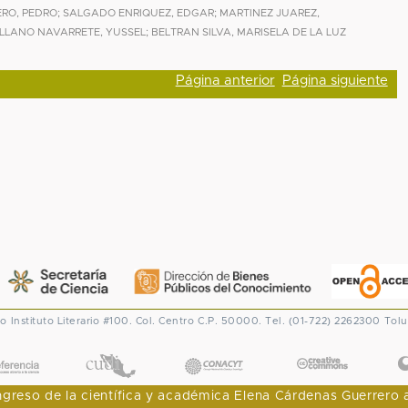
RO, PEDRO
;
SALGADO ENRIQUEZ, EDGAR
;
MARTINEZ JUAREZ,
LLANO NAVARRETE, YUSSEL
;
BELTRAN SILVA, MARISELA DE LA LUZ
Página anterior
Página siguiente
co
Instituto Literario #100. Col. Centro
C.P. 50000. Tel. (01-722) 2262300
Tolu
CONACYT
eso de la científica y académica Elena Cárdenas Guerrero al I