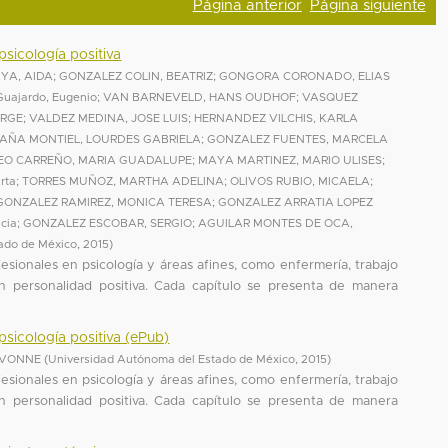
Página anterior
Página siguiente
psicología positiva
YA, AIDA
;
GONZALEZ COLIN, BEATRIZ
;
GONGORA CORONADO, ELIAS
Guajardo, Eugenio
;
VAN BARNEVELD, HANS OUDHOF
;
VASQUEZ
ORGE
;
VALDEZ MEDINA, JOSE LUIS
;
HERNANDEZ VILCHIS, KARLA
FAÑA MONTIEL, LOURDES GABRIELA
;
GONZALEZ FUENTES, MARCELA
EO CARREÑO, MARIA GUADALUPE
;
MAYA MARTINEZ, MARIO ULISES
;
rta
;
TORRES MUÑOZ, MARTHA ADELINA
;
OLIVOS RUBIO, MICAELA
;
GONZALEZ RAMIREZ, MONICA TERESA
;
GONZALEZ ARRATIA LOPEZ
icia
;
GONZALEZ ESCOBAR, SERGIO
;
AGUILAR MONTES DE OCA,
ado de México
,
2015
)
ofesionales en psicología y áreas afines, como enfermería, trabajo
en personalidad positiva. Cada capítulo se presenta de manera
psicología positiva (ePub)
IVONNE
(
Universidad Autónoma del Estado de México
,
2015
)
ofesionales en psicología y áreas afines, como enfermería, trabajo
en personalidad positiva. Cada capítulo se presenta de manera