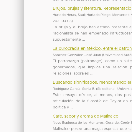
Brujos, brujas y literatura. Representacion
Hurtado Heras, Saul
;
Hurtado Pliego, Monserrat
;
2021-03-08
)
La bruja y el brujo han estado presente en
racionalista se han empeñado infructuosam
supuestamente ...
La burocracia en México, entre el patron
Sánchez González, José Juan
(
Universidad Autó
El patronazgo (patronage), como un sist
gobernados, que implica una relación pa
relaciones laborales ...
Buscando significados, reencantando el m
Rodríguez García, Sonia E.
(
Sb editorial, Univer
Este ensayo ofrece, al menos, dos posib
articulación de la filosofía de Taylor en 
política y ...
Café, sabor y aroma de Malinalco
Novo Espinosa de los Monteros, Gerardo
;
Cerón 
Malinalco posee una magia especial que cau