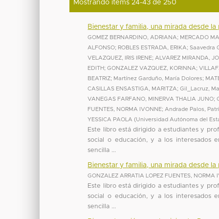
Mostrando ítems 24-43 de 250
Bienestar y familia, una mirada desde la 
GOMEZ BERNARDINO, ADRIANA
;
MERCADO MA
ALFONSO
;
ROBLES ESTRADA, ERIKA
;
Saavedra 
VELAZQUEZ, IRIS IRENE
;
ALVAREZ MIRANDA, J
EDITH
;
GONZALEZ VAZQUEZ, KORINNA
;
VILLA
BEATRIZ
;
Martínez Garduño, María Dolores
;
MAT
CASILLAS ENSASTIGA, MARITZA
;
Gil_Lacruz, Ma
VANEGAS FARFANO, MINERVA THALIA JUNO
;
FUENTES, NORMA IVONNE
;
Andrade Palos, Patr
YESSICA PAOLA
(
Universidad Autónoma del Est
Este libro está dirigido a estudiantes y pr
social o educación, y a los interesados 
sencilla ...
Bienestar y familia, una mirada desde la 
GONZALEZ ARRATIA LOPEZ FUENTES, NORMA 
Este libro está dirigido a estudiantes y pr
social o educación, y a los interesados 
sencilla ...