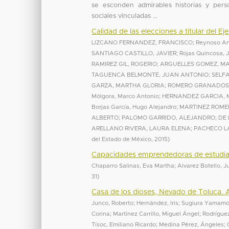
se esconden admirables historias y per
sociales vinculadas ...
Calidad de las elecciones a titular del 
LIZCANO FERNANDEZ, FRANCISCO
;
Reynoso An
SANTIAGO CASTILLO, JAVIER
;
Rojas Quincosa, 
RAMIREZ GIL, ROGERIO
;
ARGUELLES GOMEZ, M
TAGUENCA BELMONTE, JUAN ANTONIO
;
SELFA
GARZA, MARTHA GLORIA
;
ROMERO GRANADOS
Mólgora, Marco Antonio
;
HERNANDEZ GARCIA, 
Borjas García, Hugo Alejandro
;
MARTINEZ ROMER
ALBERTO
;
PALOMO GARRIDO, ALEJANDRO
;
DE
ARELLANO RIVERA, LAURA ELENA
;
PACHECO L
del Estado de México
,
2015
)
Capacidades emprendedoras de estudian
Chaparro Salinas, Eva Martha
;
Alvarez Botello, Ju
31
)
Casa de los dioses, Nevado de Toluca.
Junco, Roberto
;
Hernández, Iris
;
Sugiura Yamamo
Corina
;
Martínez Carrillo, Miguel Ángel
;
Rodríguez
Tísoc, Emiliano Ricardo
;
Medina Pérez, Ángeles
;