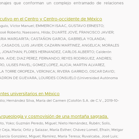
sonajes que conforman un complejo entramado de relaciones
Ejecutivo en el Centro y Centro-occidente de México
gulo, Víctor Manuel
;
EMMERICH ISAAC, GUSTAVO ERNESTO
;
José Roberto
;
Naessens, Hilda
;
DUARTE JOVE, FRANCISCO JAVIER
;
ARIA MARGARITA
;
CASTAÑON GARCIA, GABRIELA YOLANDA
;
 CASADOS, LUIS JAVIER
;
CAZARIN MARTINEZ, ANGELICA
;
MORALES
, JONATHAN
;
FLORES HERNANDEZ, CARLOS ALBERTO
;
Calderón
MA. AIDE
;
DIAZ PEREZ, FERNANDO
;
REYES RODRIGUEZ, ANDRES
;
O, ULISES PAVEL
;
GOMEZ LOPEZ, ALICIA
;
MARTIN ALVAREZ,
 LA TORRE OROPEZA, VERONICA
;
RIVERA GARRIDO, OSCAR DAVID
;
ADRON DE GUEVARA, LOURDES CONSUELO
(
Universidad Autónoma
tes universitarios en México
lio
;
Hernández Silva, María del Carmen
(
Colofón S.A. de C.V.
,
2019-10-
 Arqueología y cosmovisión de una montaña sagrada.
to, Yoko
;
Guzmán Peredo, Miguel
;
Nieto Hernández, Rubén
;
Solís,
 Ceja, María
;
Ortiz y Salazar, María Esther
;
Chávez Lomelí, Efraín
;
Melgar
García González, Miguel
;
Ramírez, María Teresa
;
Ruvalcaba, José Luis
;