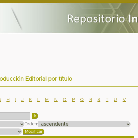
oducción Editorial por título
G
H
I
J
K
L
M
N
O
P
Q
R
S
T
U
V
Orden: