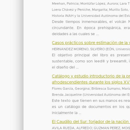
Meehan, Patricia
;
Montúfar López, Aurora
;
Lara T
Loera Chávez y Peniche, Margarita
;
Murillo Soto
Historia INAH y la Universidad Autónoma del Es
Desde tiempos inmemorables, el volcán N
circundante. En época prehispánica, e
deidades a las cuales se ...
Casos prácticos sobre estimación de la v
HERNANDEZ MORENO, SILVERIO
(
EÓN, Universi
El objetivo principal del libro es pres
sustentable, como son leed® y breeam®, in
el diseño del ...
Catálogo y estudio introductorio de la p
afrodescendientes durante los siglos XVI
Flores García, Georgina
;
Bribiesca Sumano, Marí
Brenda Jacqueline
(
Universidad Autónoma del E
Este texto que tienen en sus manos es resu
es un catálogo de documentos en los qu
inicialmente la ...
El Caudillo del Sur: forjador de la nació
AVILA RUEDA, ALFREDO
;
GUZMAN PEREZ, MOI