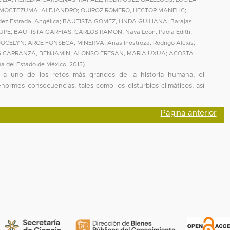
 MOCTEZUMA, ALEJANDRO
;
QUIROZ ROMERO, HECTOR MANELIC
;
ez Estrada, Angélica
;
BAUTISTA GOMEZ, LINDA GUILIANA
;
Barajas
LUPE
;
BAUTISTA GARFIAS, CARLOS RAMON
;
Nava León, Paola Edith
;
 JOCELYN
;
ARCE FONSECA, MINERVA
;
Arias Inostroza, Rodrigo Alexis
;
 CARRANZA, BENJAMIN
;
ALONSO FRESAN, MARIA UXUA
;
ACOSTA
a del Estado de México
,
2015
)
 a uno de los retos más grandes de la historia humana, el
normes consecuencias, tales como los disturbios climáticos, así
Página anterior