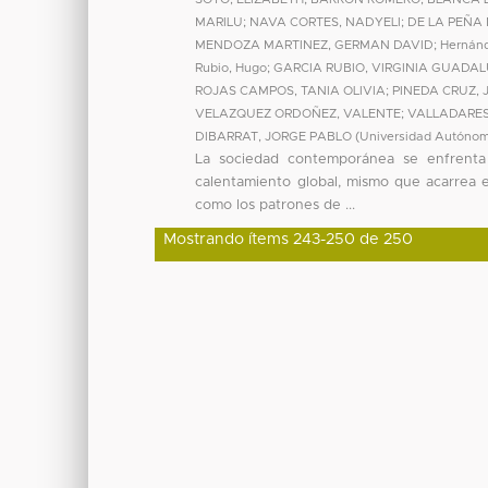
MARILU
;
NAVA CORTES, NADYELI
;
DE LA PEÑA
MENDOZA MARTINEZ, GERMAN DAVID
;
Hernánd
Rubio, Hugo
;
GARCIA RUBIO, VIRGINIA GUADA
ROJAS CAMPOS, TANIA OLIVIA
;
PINEDA CRUZ,
VELAZQUEZ ORDOÑEZ, VALENTE
;
VALLADARES
DIBARRAT, JORGE PABLO
(
Universidad Autónom
La sociedad contemporánea se enfrenta
calentamiento global, mismo que acarrea e
como los patrones de ...
Mostrando ítems 243-250 de 250