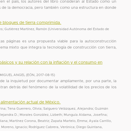
 en el país, los autores del libro consideran al Estado como un
ios de la democracia, pero también como una estructura en donde
e bloques de tierra comprimida.
es
;
Gutiérrez Martínez, Ramón
(
Universidad Autónoma del Estado de
tas páginas es una propuesta viable para la autoconstrucción
istema mixto que integra la tecnología de construcción con tierra,
básicos y su relación con la inflación y el consumo en
 MIGUEL ANGEL
(
EÓN
,
2017-08-15
)
 de la inquietud por documentar ampliamente, por una parte, la
ran detrás del fenómeno de la volatilidad de los precios de los
a alimentación actual de México.
rina
;
Tena Guerrero, Olivia
;
Salguero Velázquez, Alejandra
;
Guzmán
Alejandra D.
;
Morales González, Lizbeth
;
Munguía Aldama, Josefina
;
liana
;
Martínez Corona, Beatriz
;
Zapata Martelo, Emma
;
Ayala Carrillo,
 Moreno, Ignacio
;
Rodríguez Cabrera, Verónica
;
Diego Quintana,