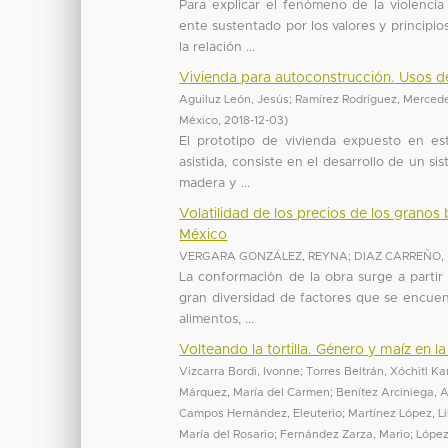
Para explicar el fenómeno de la violencia
ente sustentado por los valores y princip
la relación ...
Vivienda para autoconstrucción. Usos d
Aguiluz León, Jesús
;
Ramírez Rodríguez, Merced
México
,
2018-12-03
)
El prototipo de vivienda expuesto en es
asistida, consiste en el desarrollo de un s
madera y ...
Volatilidad de los precios de los granos 
México
VERGARA GONZÁLEZ, REYNA
;
DIAZ CARREÑO,
La conformación de la obra surge a partir
gran diversidad de factores que se encuent
alimentos, ...
Volteando la tortilla. Género y maíz en l
Vizcarra Bordi, Ivonne
;
Torres Beltrán, Xóchitl Ka
Márquez, María del Carmen
;
Benítez Arciniega, 
Campos Hernández, Eleuterio
;
Martínez López, Li
María del Rosario
;
Fernández Zarza, Mario
;
López