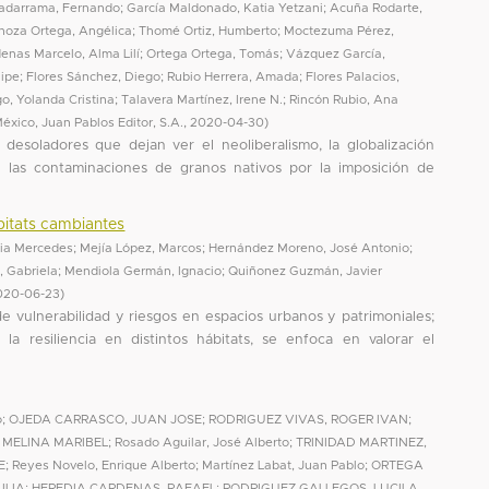
adarrama, Fernando
;
García Maldonado, Katia Yetzani
;
Acuña Rodarte,
noza Ortega, Angélica
;
Thomé Ortiz, Humberto
;
Moctezuma Pérez,
enas Marcelo, Alma Lilí
;
Ortega Ortega, Tomás
;
Vázquez García,
lipe
;
Flores Sánchez, Diego
;
Rubio Herrera, Amada
;
Flores Palacios,
o, Yolanda Cristina
;
Talavera Martínez, Irene N.
;
Rincón Rubio, Ana
xico, Juan Pablos Editor, S.A.
,
2020-04-30
)
 desoladores que dejan ver el neoliberalismo, la globalización
 y las contaminaciones de granos nativos por la imposición de
bitats cambiantes
nia Mercedes
;
Mejía López, Marcos
;
Hernández Moreno, José Antonio
;
, Gabriela
;
Mendiola Germán, Ignacio
;
Quiñonez Guzmán, Javier
020-06-23
)
 de vulnerabilidad y riesgos en espacios urbanos y patrimoniales;
la resiliencia en distintos hábitats, se enfoca en valorar el
o
;
OJEDA CARRASCO, JUAN JOSE
;
RODRIGUEZ VIVAS, ROGER IVAN
;
, MELINA MARIBEL
;
Rosado Aguilar, José Alberto
;
TRINIDAD MARTINEZ,
E
;
Reyes Novelo, Enrique Alberto
;
Martínez Labat, Juan Pablo
;
ORTEGA
ILIA
;
HEREDIA CARDENAS, RAFAEL
;
RODRIGUEZ GALLEGOS, LUCILA