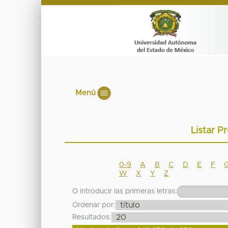
Menú
Listar Pr
0-9
A
B
C
D
E
F
W
X
Y
Z
O introducir las primeras letras:
Ordenar por:
Resultados: