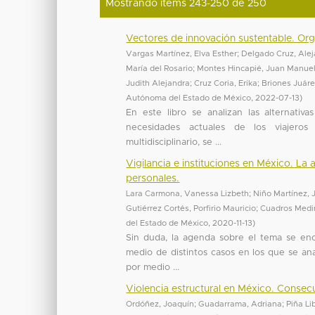
Mostrando ítems 243-250 de 250
Vectores de innovación sustentable. Orga
Vargas Martínez, Elva Esther
;
Delgado Cruz, Ale
María del Rosario
;
Montes Hincapié, Juan Manue
Judith Alejandra
;
Cruz Coria, Erika
;
Briones Juár
Autónoma del Estado de México
,
2022-07-13
)
En este libro se analizan las alternativa
necesidades actuales de los viajero
multidisciplinario, se ...
Vigilancia e instituciones en México. La
personales.
Lara Carmona, Vanessa Lizbeth
;
Niño Martínez, 
Gutiérrez Cortés, Porfirio Mauricio
;
Cuadros Medi
del Estado de México
,
2020-11-13
)
Sin duda, la agenda sobre el tema se encu
medio de distintos casos en los que se ana
por medio ...
Violencia estructural en México. Conse
Ordóñez, Joaquín
;
Guadarrama, Adriana
;
Piña Li