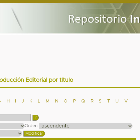
oducción Editorial por título
G
H
I
J
K
L
M
N
O
P
Q
R
S
T
U
V
Orden: