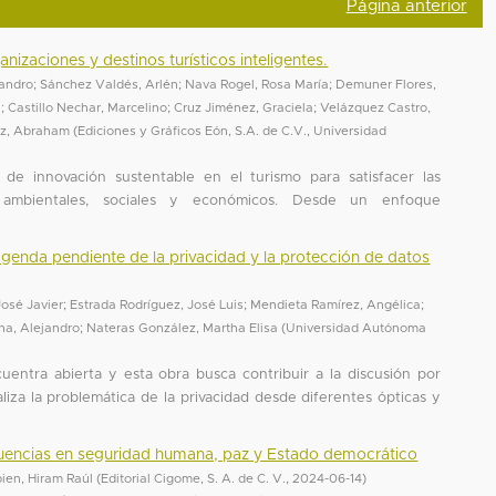
Página anterior
nizaciones y destinos turísticos inteligentes.
jandro
;
Sánchez Valdés, Arlén
;
Nava Rogel, Rosa María
;
Demuner Flores,
l
;
Castillo Nechar, Marcelino
;
Cruz Jiménez, Graciela
;
Velázquez Castro,
ez, Abraham
(
Ediciones y Gráficos Eón, S.A. de C.V., Universidad
s de innovación sustentable en el turismo para satisfacer las
s ambientales, sociales y económicos. Desde un enfoque
 agenda pendiente de la privacidad y la protección de datos
José Javier
;
Estrada Rodríguez, José Luis
;
Mendieta Ramírez, Angélica
;
na, Alejandro
;
Nateras González, Martha Elisa
(
Universidad Autónoma
entra abierta y esta obra busca contribuir a la discusión por
liza la problemática de la privacidad desde diferentes ópticas y
cuencias en seguridad humana, paz y Estado democrático
bien, Hiram Raúl
(
Editorial Cigome, S. A. de C. V.
,
2024-06-14
)