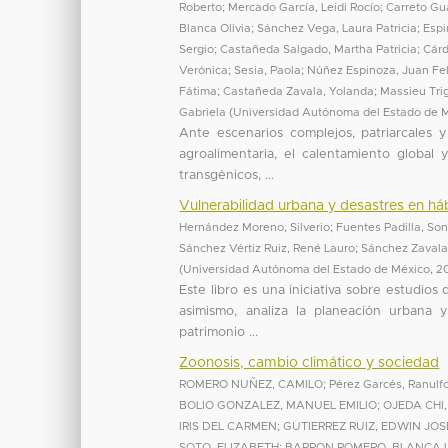
Roberto
;
Mercado García, Leidi Rocío
;
Carreto Gu
Blanca Olivia
;
Sánchez Vega, Laura Patricia
;
Espi
Sergio
;
Castañeda Salgado, Martha Patricia
;
Cárd
Verónica
;
Sesia, Paola
;
Núñez Espinoza, Juan Fe
Fátima
;
Castañeda Zavala, Yolanda
;
Massieu Trig
Gabriela
(
Universidad Autónoma del Estado de Mé
Ante escenarios complejos, patriarcales y
agroalimentaria, el calentamiento global
transgénicos, ...
Vulnerabilidad urbana y desastres en há
Hernández Moreno, Silverio
;
Fuentes Padilla, So
Sánchez Vértiz Ruiz, René Lauro
;
Sánchez Zavala
(
Universidad Autónoma del Estado de México
,
2
Este libro es una iniciativa sobre estudios
asimismo, analiza la planeación urbana y 
patrimonio ...
Zoonosis, cambio climático y sociedad
ROMERO NUÑEZ, CAMILO
;
Pérez Garcés, Ranulf
BOLIO GONZALEZ, MANUEL EMILIO
;
OJEDA CHI
IRIS DEL CARMEN
;
GUTIERREZ RUIZ, EDWIN JOS
SOTO, ELIZABETH
;
BARRON ROMERO, BLANCA L