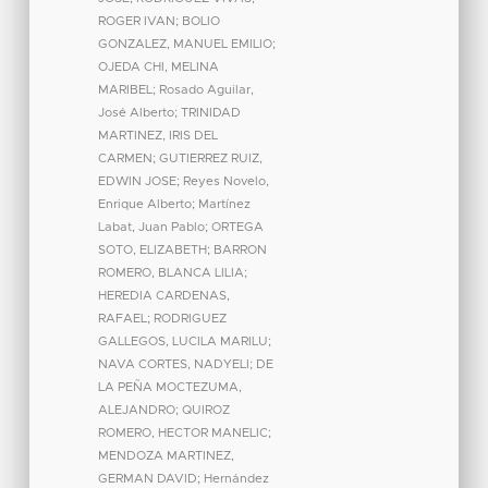
ROGER IVAN
;
BOLIO
GONZALEZ, MANUEL EMILIO
;
OJEDA CHI, MELINA
MARIBEL
;
Rosado Aguilar,
José Alberto
;
TRINIDAD
MARTINEZ, IRIS DEL
CARMEN
;
GUTIERREZ RUIZ,
EDWIN JOSE
;
Reyes Novelo,
Enrique Alberto
;
Martínez
Labat, Juan Pablo
;
ORTEGA
SOTO, ELIZABETH
;
BARRON
ROMERO, BLANCA LILIA
;
HEREDIA CARDENAS,
RAFAEL
;
RODRIGUEZ
GALLEGOS, LUCILA MARILU
;
NAVA CORTES, NADYELI
;
DE
LA PEÑA MOCTEZUMA,
ALEJANDRO
;
QUIROZ
ROMERO, HECTOR MANELIC
;
MENDOZA MARTINEZ,
GERMAN DAVID
;
Hernández