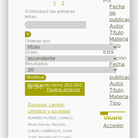
Por
Y
Z
Fecha
O introducir las primeras
de
letras:
publicación
Autor
Título
Materia
Ordenar por:
Tipo
Esta
Orden:
colección
Fecha
Resultados:
de
publicación
Autor
Mostrando ítems 250-250
de 250
Página anterior
Título
Materia
Tipo
Zoonosis, cambio
climático y sociedad
Usuario
ROMERO NUÑEZ, CAMILO
;
Pérez Garcés, Ranulfo
;
Acceder
OJEDA CARRASCO, JUAN
JOSE
;
RODRIGUEZ VIVAS,