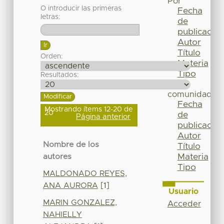
Por
O introducir las primeras
Fecha
letras:
de
publicación
Autor
Título
Orden:
Materia
Tipo
Resultados:
Esta
comunidad
Fecha
Mostrando ítems 12-20 de
20
de
Página anterior
publicación
Autor
Nombre de los
Título
Materia
autores
Tipo
MALDONADO REYES,
ANA AURORA
[1]
Usuario
MARIN GONZALEZ,
Acceder
NAHIELLY