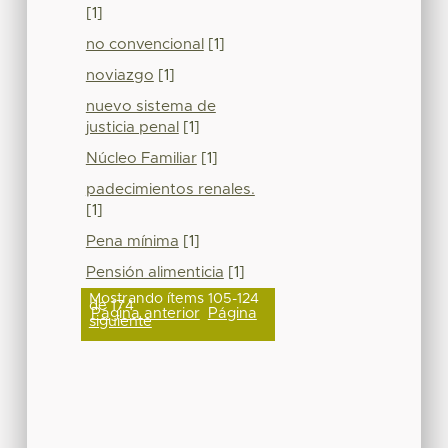
[1]
no convencional
[1]
noviazgo
[1]
nuevo sistema de
justicia penal
[1]
Núcleo Familiar
[1]
padecimientos renales.
[1]
Pena mínima
[1]
Pensión alimenticia
[1]
Mostrando ítems 105-124
de 174
Página anterior
Página
siguiente