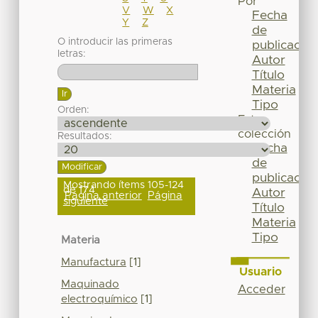
Por
V
W
X
Fecha
Y
Z
de
O introducir las primeras
publicación
letras:
Autor
Título
Materia
Tipo
Orden:
Esta
colección
Resultados:
Fecha
de
publicación
Mostrando ítems 105-124
de 174
Autor
Página anterior
Página
siguiente
Título
Materia
Tipo
Materia
Manufactura
[1]
Usuario
Maquinado
Acceder
electroquímico
[1]