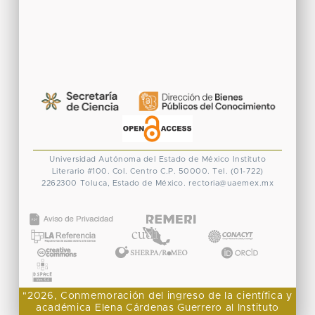
Universidad Autónoma del Estado de México
Instituto
Literario #100. Col. Centro
C.P. 50000. Tel. (01-722)
2262300
Toluca, Estado de México.
rectoria@uaemex.mx
CONACYT
"2026, Conmemoración del ingreso de la científica y
académica Elena Cárdenas Guerrero al Instituto