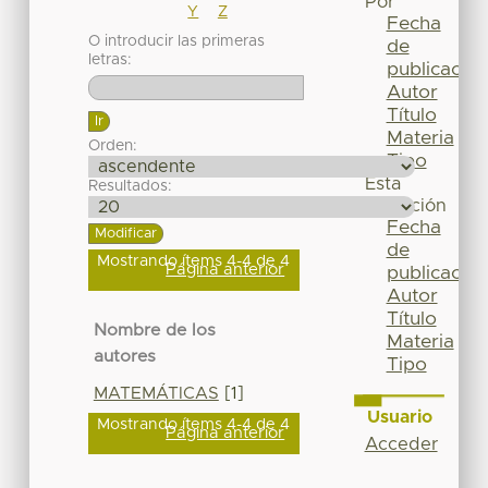
Por
Y
Z
Fecha
O introducir las primeras
de
letras:
publicación
Autor
Título
Materia
Orden:
Tipo
Esta
Resultados:
colección
Fecha
de
Mostrando ítems 4-4 de 4
Página anterior
publicación
Autor
Título
Nombre de los
Materia
autores
Tipo
MATEMÁTICAS
[1]
Usuario
Mostrando ítems 4-4 de 4
Página anterior
Acceder