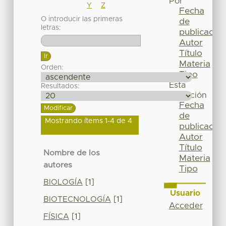
Por
Y
Z
Fecha
O introducir las primeras
de
letras:
publicación
Autor
Título
Materia
Orden:
Tipo
Esta
Resultados:
colección
Fecha
de
Mostrando ítems 1-4 de 4
publicación
Autor
Título
Nombre de los
Materia
autores
Tipo
BIOLOGÍA
[1]
Usuario
BIOTECNOLOGÍA
[1]
Acceder
FÍSICA
[1]