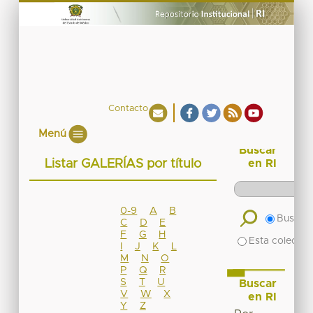
Contacto
Menú
Buscar
Listar GALERÍAS por título
en RI
0-9
A
B
Buscar 
C
D
E
F
G
H
Esta colecció
I
J
K
L
M
N
O
P
Q
R
S
T
U
Buscar
V
W
X
en RI
Y
Z