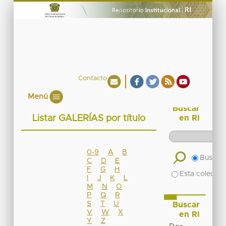
Contacto
Menú
Buscar
Listar GALERÍAS por título
en RI
0-9
A
B
Buscar 
C
D
E
F
G
H
Esta colecció
I
J
K
L
M
N
O
P
Q
R
S
T
U
Buscar
V
W
X
en RI
Y
Z