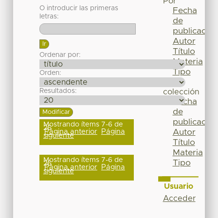
Por
O introducir las primeras
Fecha
letras:
de
publicación
Autor
Título
Ordenar por:
Materia
Tipo
Orden:
Esta
Resultados:
colección
Fecha
de
publicación
Mostrando ítems 7-6 de
26
Página anterior
Página
Autor
siguiente
Título
Materia
Mostrando ítems 7-6 de
Tipo
26
Página anterior
Página
siguiente
Usuario
Acceder