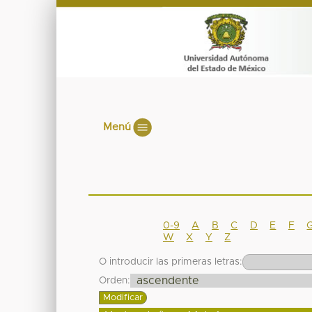
Menú
0-9
A
B
C
D
E
F
W
X
Y
Z
O introducir las primeras letras:
Orden: