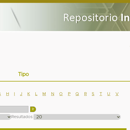
Tipo
G
H
I
J
K
L
M
N
O
P
Q
R
S
T
U
V
Resultados: