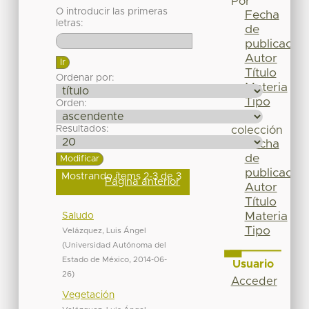
Por
O introducir las primeras
Fecha
letras:
de
publicación
Autor
Título
Ordenar por:
Materia
Tipo
Orden:
Esta
Resultados:
colección
Fecha
de
publicación
Mostrando ítems 2-3 de 3
Página anterior
Autor
Título
Materia
Saludo
Tipo
Velázquez, Luis Ángel
(
Universidad Autónoma del
Estado de México
,
2014-06-
Usuario
26
)
Acceder
Vegetación