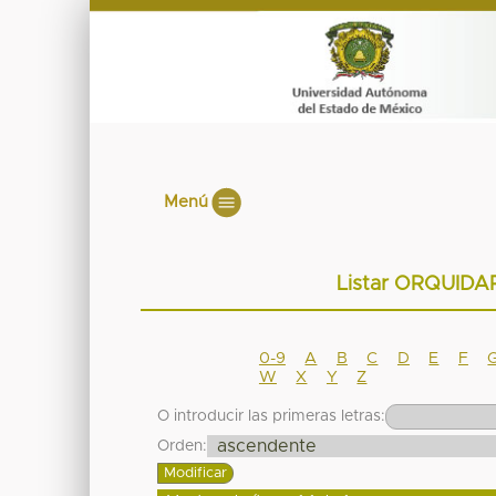
Menú
Listar ORQUIDA
0-9
A
B
C
D
E
F
W
X
Y
Z
O introducir las primeras letras:
Orden: