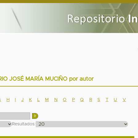
RIO JOSÉ MARÍA MUCIÑO por autor
G
H
I
J
K
L
M
N
O
P
Q
R
S
T
U
V
Resultados: