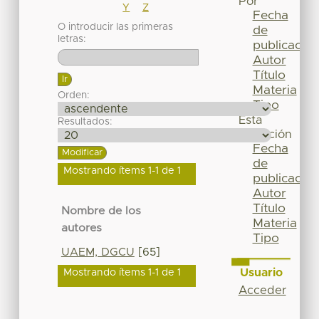
Por
Y
Z
Fecha
O introducir las primeras
de
letras:
publicación
Autor
Título
Materia
Orden:
Tipo
Esta
Resultados:
colección
Fecha
de
Mostrando ítems 1-1 de 1
publicación
Autor
Título
Nombre de los
Materia
autores
Tipo
UAEM, DGCU
[65]
Usuario
Mostrando ítems 1-1 de 1
Acceder