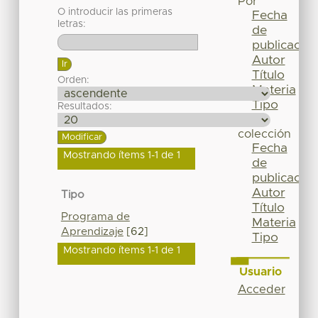
Por
O introducir las primeras
Fecha
letras:
de
publicación
Autor
Título
Orden:
Materia
Tipo
Resultados:
Esta
colección
Fecha
Mostrando ítems 1-1 de 1
de
publicación
Autor
Tipo
Título
Programa de
Materia
Aprendizaje
[62]
Tipo
Mostrando ítems 1-1 de 1
Usuario
Acceder