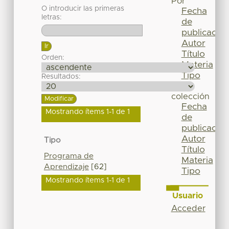
Por
O introducir las primeras
Fecha
letras:
de
publicación
Autor
Título
Orden:
Materia
Tipo
Resultados:
Esta
colección
Fecha
Mostrando ítems 1-1 de 1
de
publicación
Autor
Tipo
Título
Programa de
Materia
Aprendizaje
[62]
Tipo
Mostrando ítems 1-1 de 1
Usuario
Acceder