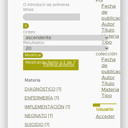
Por
O introducir las primeras
Fecha
letras:
de
publicación
Autor
Título
Orden:
Materia
Tipo
Resultados:
Esta
colección
Fecha
Mostrando ítems 3-7 de 7
Página anterior
de
publicación
Autor
Materia
Título
DIAGNÓSTICO
[1]
Materia
Tipo
ENFERMERÍA
[1]
IMPLEMENTACIÓN
[1]
Usuario
NEONATO
[1]
Acceder
SUICIDIO
[1]