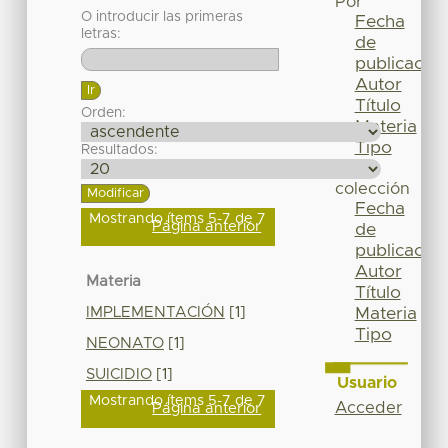
Por
O introducir las primeras
Fecha
letras:
de
publicación
Autor
Título
Orden:
Materia
Tipo
Resultados:
Esta
colección
Fecha
Mostrando ítems 5-7 de 7
Página anterior
de
publicación
Autor
Materia
Título
IMPLEMENTACIÓN
[1]
Materia
Tipo
NEONATO
[1]
SUICIDIO
[1]
Usuario
Mostrando ítems 5-7 de 7
Acceder
Página anterior