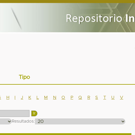
Tipo
G
H
I
J
K
L
M
N
O
P
Q
R
S
T
U
V
Resultados: