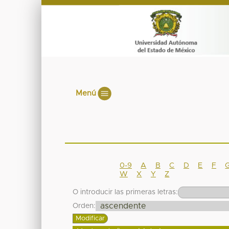
Menú
0-9
A
B
C
D
E
F
W
X
Y
Z
O introducir las primeras letras:
Orden: