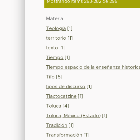
Mostrando ítems 263-282 de 295
Materia
Teología
[1]
territorio
[1]
texto
[1]
Tiempo
[1]
Tiempo espacio de la enseñanza historic
Tifo
[5]
tipos de discurso
[1]
Tlactocatzine
[1]
Toluca
[4]
Toluca, México (Estado)
[1]
Tradición
[1]
Transformación
[1]