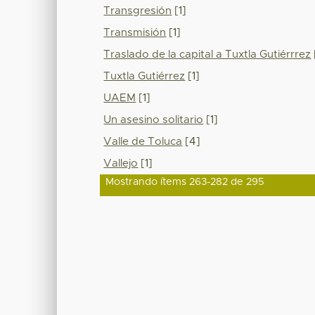
Transgresión
[1]
Transmisión
[1]
Traslado de la capital a Tuxtla Gutiérrrez
Tuxtla Gutiérrez
[1]
UAEM
[1]
Un asesino solitario
[1]
Valle de Toluca
[4]
Vallejo
[1]
Mostrando ítems 263-282 de 295