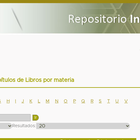
ítulos de Libros por materia
G
H
I
J
K
L
M
N
O
P
Q
R
S
T
U
V
Resultados: