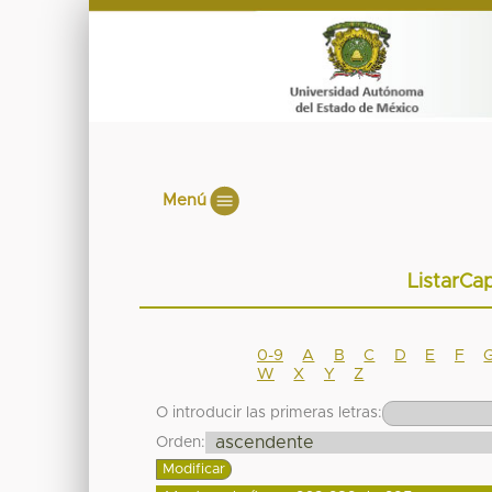
Menú
ListarCap
0-9
A
B
C
D
E
F
W
X
Y
Z
O introducir las primeras letras:
Orden: