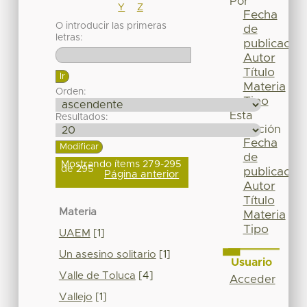
Por
Y
Z
Fecha
O introducir las primeras
de
letras:
publicación
Autor
Título
Materia
Orden:
Tipo
Esta
Resultados:
colección
Fecha
de
Mostrando ítems 279-295
de 295
publicación
Página anterior
Autor
Título
Materia
Materia
Tipo
UAEM
[1]
Un asesino solitario
[1]
Usuario
Valle de Toluca
[4]
Acceder
Vallejo
[1]