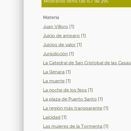
Mostrando ítems 138-157 de 295
Materia
Juan Villoro
[1]
Juicio de amparo
[1]
Juicios de valor
[1]
Jurisdicción
[1]
La Catedral de San Cristobal de las Casa
La Genara
[1]
La muerte
[1]
La noche de los feos
[1]
La plaza de Puerto Santo
[1]
La región más transparente
[1]
Laicidad
[1]
Las mujeres de la Tormenta
[1]