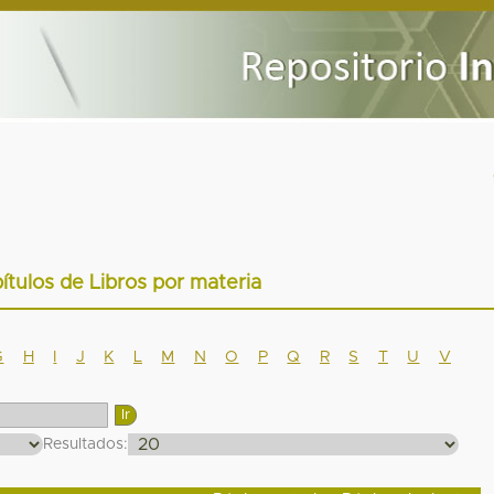
ítulos de Libros por materia
G
H
I
J
K
L
M
N
O
P
Q
R
S
T
U
V
Resultados: