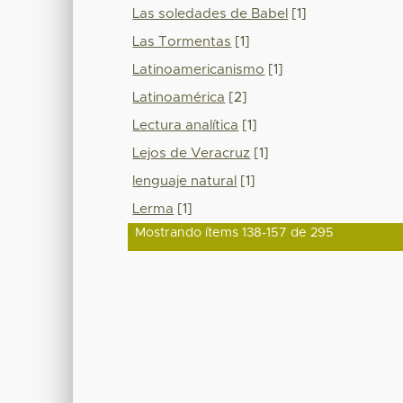
Las soledades de Babel
[1]
Las Tormentas
[1]
Latinoamericanismo
[1]
Latinoamérica
[2]
Lectura analítica
[1]
Lejos de Veracruz
[1]
lenguaje natural
[1]
Lerma
[1]
Mostrando ítems 138-157 de 295