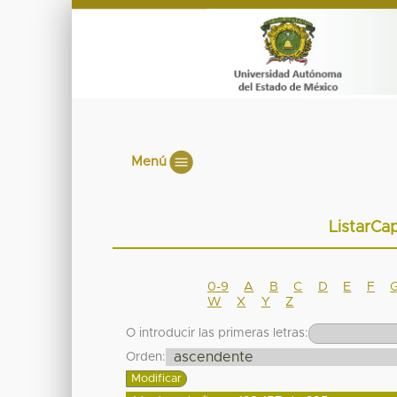
Menú
ListarCap
0-9
A
B
C
D
E
F
W
X
Y
Z
O introducir las primeras letras:
Orden: