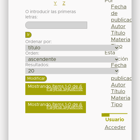
Por
Y
Z
Fecha
O introducir las primeras
de
letras:
publicación
Autor
Título
Materia
Ordenar por:
Tipo
Esta
Orden:
colección
Fecha
Resultados:
de
publicación
Autor
Mostrando ítems 1-0 de 6
Página siguiente
Título
Materia
Tipo
Mostrando ítems 1-0 de 6
Página siguiente
Usuario
Acceder