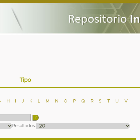
Tipo
G
H
I
J
K
L
M
N
O
P
Q
R
S
T
U
V
Resultados: