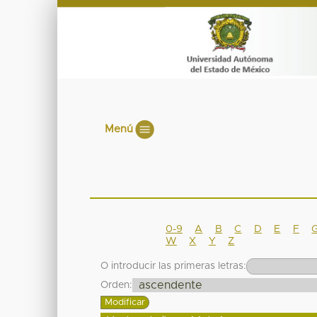
Menú
0-9
A
B
C
D
E
F
W
X
Y
Z
O introducir las primeras letras:
Orden: