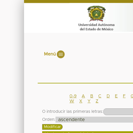
Menú
0-9
A
B
C
D
E
F
W
X
Y
Z
O introducir las primeras letras:
Orden: