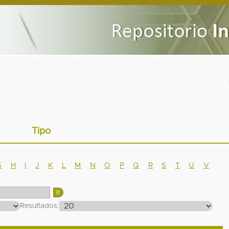
Tipo
G
H
I
J
K
L
M
N
O
P
Q
R
S
T
U
V
Resultados: