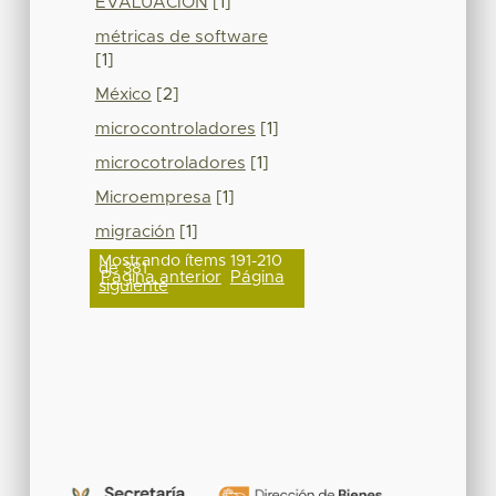
EVALUACIÓN
[1]
métricas de software
[1]
México
[2]
microcontroladores
[1]
microcotroladores
[1]
Microempresa
[1]
migración
[1]
Mostrando ítems 191-210
de 381
Página anterior
Página
siguiente