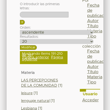
Por
O introducir las primeras
Fecha
letras:
de
publicación
Autor
Título
Orden:
Materia
Tipo
Resultados:
Esta
colección
Fecha
Mostrando ítems 191-210
de 381
de
Página anterior
Página
siguiente
publicación
Autor
Título
Materia
Materia
LAS PERCEPCIONES
Tipo
DE LA COMUNIDAD
[1]
leisure
[1]
Usuario
Acceder
lenguaje natural
[1]
Lesbiana
[1]