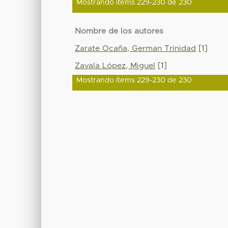
Mostrando ítems 229-230 de 230
Nombre de los autores
Zarate Ocaña, German Trinidad
[1]
Zavala López, Miguel
[1]
Mostrando ítems 229-230 de 230