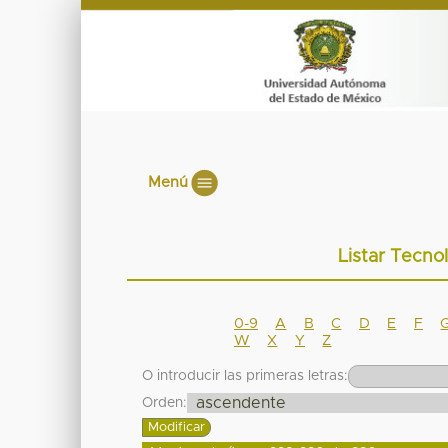
Menú
Listar Tecno
0-9
A
B
C
D
E
F
W
X
Y
Z
O introducir las primeras letras:
Orden: