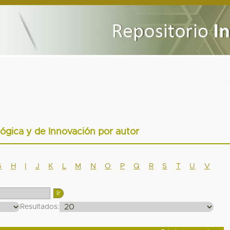
lógica y de Innovación por autor
G
H
I
J
K
L
M
N
O
P
Q
R
S
T
U
V
Resultados: