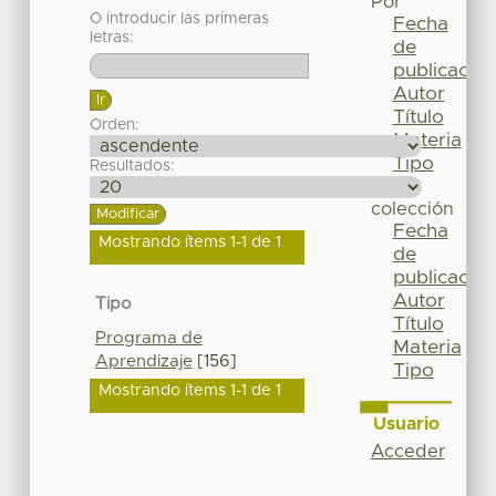
Por
O introducir las primeras
Fecha
letras:
de
publicación
Autor
Título
Orden:
Materia
Tipo
Resultados:
Esta
colección
Fecha
Mostrando ítems 1-1 de 1
de
publicación
Autor
Tipo
Título
Programa de
Materia
Aprendizaje
[156]
Tipo
Mostrando ítems 1-1 de 1
Usuario
Acceder