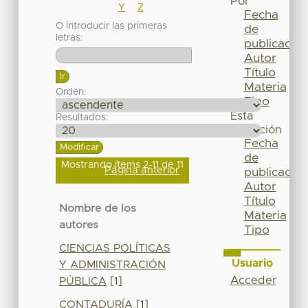
Por
Y
Z
Fecha
O introducir las primeras
de
letras:
publicación
Autor
Título
Materia
Orden:
Tipo
Esta
Resultados:
colección
Fecha
de
Mostrando ítems 2-11 de 11
Página anterior
publicación
Autor
Título
Nombre de los
Materia
autores
Tipo
CIENCIAS POLÍTICAS
Usuario
Y ADMINISTRACIÓN
Acceder
PÚBLICA
[1]
CONTADURÍA
[1]