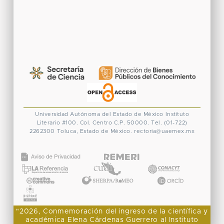
Universidad Autónoma del Estado de México
Instituto
Literario #100. Col. Centro
C.P. 50000. Tel. (01-722)
2262300
Toluca, Estado de México.
rectoria@uaemex.mx
CONACYT
"2026, Conmemoración del ingreso de la científica y
académica Elena Cárdenas Guerrero al Instituto