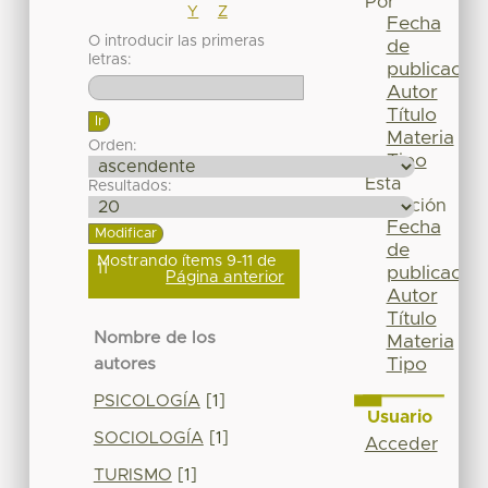
Por
Y
Z
Fecha
O introducir las primeras
de
letras:
publicación
Autor
Título
Materia
Orden:
Tipo
Esta
Resultados:
colección
Fecha
de
Mostrando ítems 9-11 de
11
publicación
Página anterior
Autor
Título
Nombre de los
Materia
Tipo
autores
PSICOLOGÍA
[1]
Usuario
SOCIOLOGÍA
[1]
Acceder
TURISMO
[1]