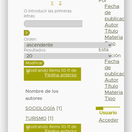
Por
Y
Z
Fecha
O introducir las primeras
de
letras:
publicación
Autor
Título
Materia
Orden:
Tipo
Esta
Resultados:
colección
Fecha
de
Mostrando ítems 10-11 de
11
publicación
Página anterior
Autor
Título
Nombre de los
Materia
Tipo
autores
SOCIOLOGÍA
[1]
Usuario
TURISMO
[1]
Acceder
Mostrando ítems 10-11 de
11
Página anterior