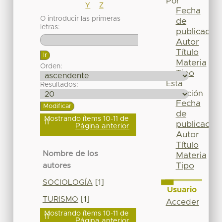
Por
Y
Z
Fecha
O introducir las primeras
de
letras:
publicación
Autor
Título
Materia
Orden:
Tipo
Esta
Resultados:
colección
Fecha
de
Mostrando ítems 10-11 de
11
publicación
Página anterior
Autor
Título
Nombre de los
Materia
Tipo
autores
SOCIOLOGÍA
[1]
Usuario
TURISMO
[1]
Acceder
Mostrando ítems 10-11 de
11
Página anterior