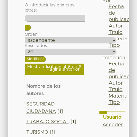
Por
O introducir las primeras
Fecha
letras:
de
publicación
Autor
Título
Orden:
Materia
Tipo
Resultados:
Esta
colección
Fecha
Mostrando ítems 4-6 de 6
Página anterior
de
publicación
Autor
Nombre de los
Título
autores
Materia
Tipo
SEGURIDAD
CIUDADANA
[1]
Usuario
TRABAJO SOCIAL
[1]
Acceder
TURISMO
[1]