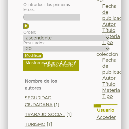
Por
O introducir las primeras
Fecha
letras:
de
publicación
Autor
Título
Orden:
Materia
Tipo
Resultados:
Esta
colección
Fecha
Mostrando ítems 4-6 de 6
Página anterior
de
publicación
Autor
Nombre de los
Título
autores
Materia
Tipo
SEGURIDAD
CIUDADANA
[1]
Usuario
TRABAJO SOCIAL
[1]
Acceder
TURISMO
[1]