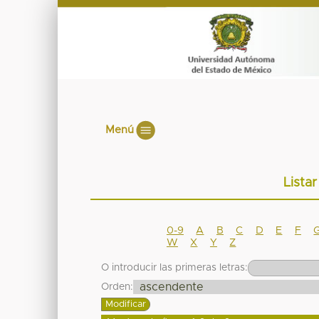
Menú
Lista
0-9
A
B
C
D
E
F
W
X
Y
Z
O introducir las primeras letras:
Orden: