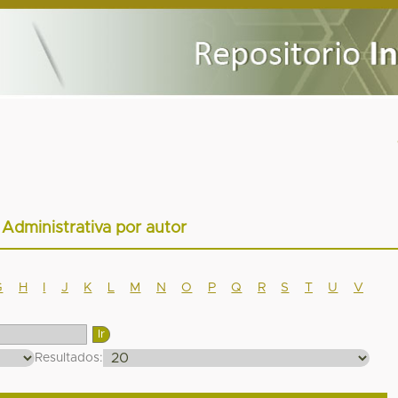
r Administrativa por autor
G
H
I
J
K
L
M
N
O
P
Q
R
S
T
U
V
Resultados: