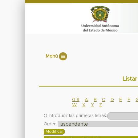
Menú
Lista
0-9
A
B
C
D
E
F
W
X
Y
Z
O introducir las primeras letras:
Orden: