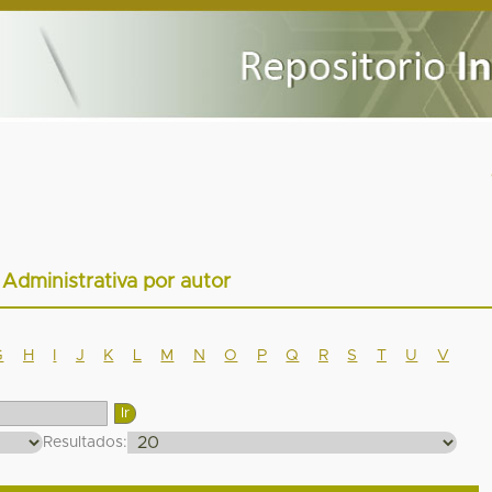
r Administrativa por autor
G
H
I
J
K
L
M
N
O
P
Q
R
S
T
U
V
Resultados: