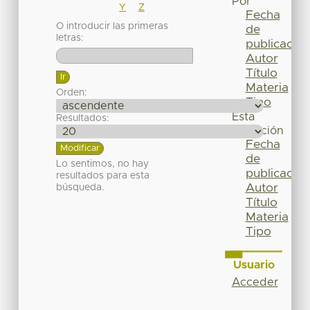
Por
Y
Z
Fecha
O introducir las primeras
de
letras:
publicación
Autor
Título
Materia
Orden:
Tipo
Esta
Resultados:
colección
Fecha
de
Lo sentimos, no hay
publicación
resultados para esta
Autor
búsqueda.
Título
Materia
Tipo
Usuario
Acceder