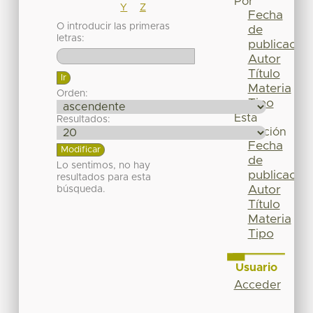
Por
Y
Z
Fecha
O introducir las primeras
de
letras:
publicación
Autor
Título
Materia
Orden:
Tipo
Esta
Resultados:
colección
Fecha
de
Lo sentimos, no hay
publicación
resultados para esta
Autor
búsqueda.
Título
Materia
Tipo
Usuario
Acceder