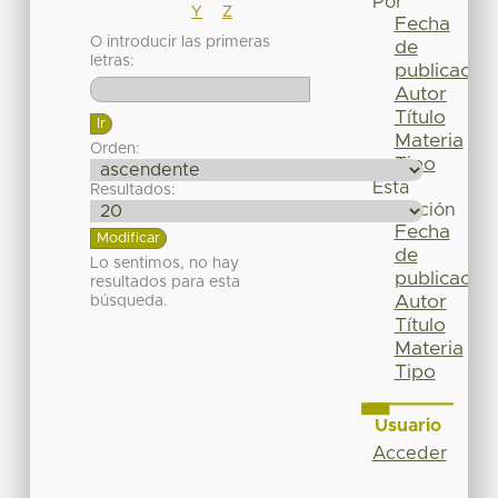
Por
Y
Z
Fecha
O introducir las primeras
de
letras:
publicación
Autor
Título
Materia
Orden:
Tipo
Esta
Resultados:
colección
Fecha
de
Lo sentimos, no hay
publicación
resultados para esta
Autor
búsqueda.
Título
Materia
Tipo
Usuario
Acceder