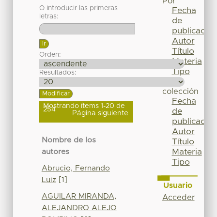
Por
O introducir las primeras
Fecha
letras:
de
publicación
Autor
Título
Orden:
Materia
Tipo
Resultados:
Esta
colección
Fecha
Mostrando ítems 1-20 de
254
de
Página siguiente
publicación
Autor
Nombre de los
Título
Materia
autores
Tipo
Abrucio, Fernando
Luiz
[1]
Usuario
AGUILAR MIRANDA,
Acceder
ALEJANDRO ALEJO