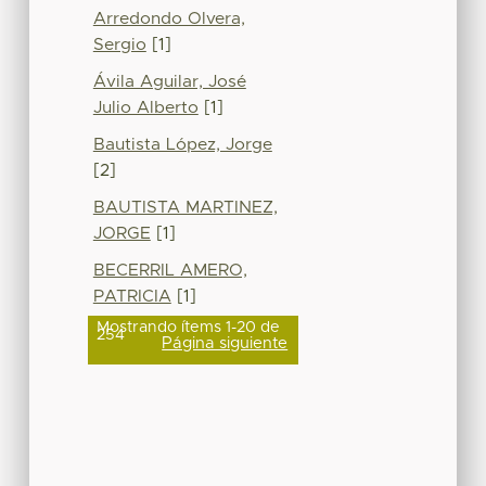
Arredondo Olvera,
Sergio
[1]
Ávila Aguilar, José
Julio Alberto
[1]
Bautista López, Jorge
[2]
BAUTISTA MARTINEZ,
JORGE
[1]
BECERRIL AMERO,
PATRICIA
[1]
Mostrando ítems 1-20 de
254
Página siguiente