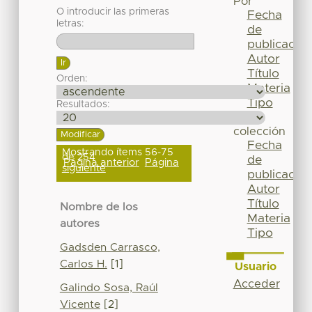
Por
O introducir las primeras
Fecha
letras:
de
publicación
Autor
Título
Orden:
Materia
Tipo
Resultados:
Esta
colección
Fecha
Mostrando ítems 56-75
de 254
de
Página anterior
Página
siguiente
publicación
Autor
Título
Nombre de los
Materia
autores
Tipo
Gadsden Carrasco,
Carlos H.
[1]
Usuario
Acceder
Galindo Sosa, Raúl
Vicente
[2]