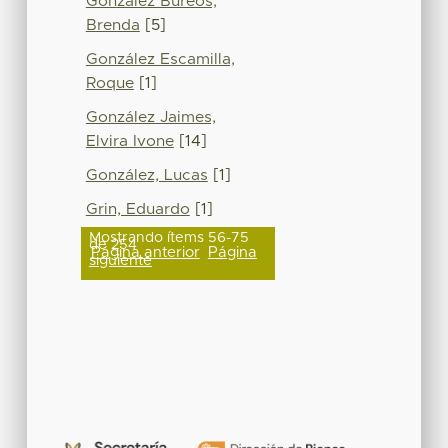
González Bureos,
Brenda
[5]
González Escamilla,
Roque
[1]
González Jaimes,
Elvira Ivone
[14]
González, Lucas
[1]
Grin, Eduardo
[1]
Mostrando ítems 56-75
de 254
Página anterior
Página
siguiente