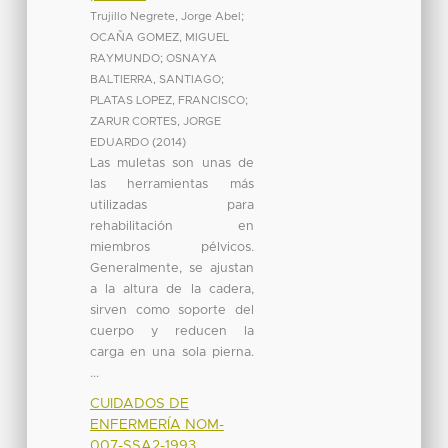
Trujillo Negrete, Jorge Abel
;
OCAÑA GOMEZ, MIGUEL
RAYMUNDO
;
OSNAYA
BALTIERRA, SANTIAGO
;
PLATAS LOPEZ, FRANCISCO
;
ZARUR CORTES, JORGE
EDUARDO
(
2014
)
Las muletas son unas de
las herramientas más
utilizadas para
rehabilitación en
miembros pélvicos.
Generalmente, se ajustan
a la altura de la cadera,
sirven como soporte del
cuerpo y reducen la
carga en una sola pierna.
...
CUIDADOS DE
ENFERMERÍA NOM-
007-SSA2-1993