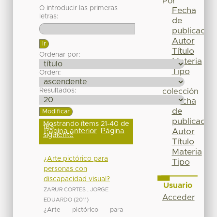
Por
O introducir las primeras
Fecha
letras:
de
publicación
Autor
Título
Ordenar por:
Materia
Tipo
Orden:
Esta
Resultados:
colección
Fecha
de
publicación
Mostrando ítems 21-40 de
163
Página anterior
Página
Autor
siguiente
Título
Materia
¿Arte pictórico para
Tipo
personas con
discapacidad visual?
Usuario
ZARUR CORTES , JORGE
Acceder
EDUARDO
(
2011
)
¿Arte pictórico para