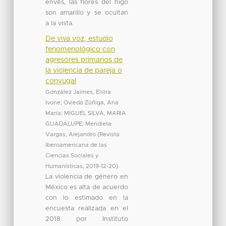
envés, las flores del higo
son amarillo y se ocultan
a la vista.
De viva voz, estudio
fenomenológico con
agresores primarios de
la violencia de pareja o
conyugal
González Jaimes, Elvira
Ivone
;
Oviedo Zúñiga, Ana
María
;
MIGUEL SILVA, MARIA
GUADALUPE
;
Mendieta
Vargas, Alejandro
(
Revista
Iberoamericana de las
Ciencias Sociales y
Humanísticas
,
2019-12-20
)
La violencia de género en
México es alta de acuerdo
con lo estimado en la
encuesta realizada en el
2018 por Instituto