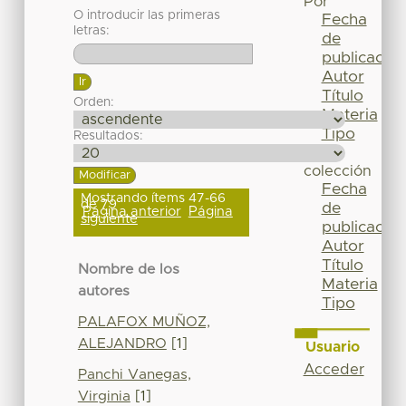
Por
O introducir las primeras
Fecha
letras:
de
publicación
Autor
Título
Orden:
Materia
Tipo
Resultados:
Esta
colección
Fecha
Mostrando ítems 47-66
de 79
de
Página anterior
Página
siguiente
publicación
Autor
Título
Nombre de los
Materia
autores
Tipo
PALAFOX MUÑOZ,
ALEJANDRO
[1]
Usuario
Acceder
Panchi Vanegas,
Virginia
[1]