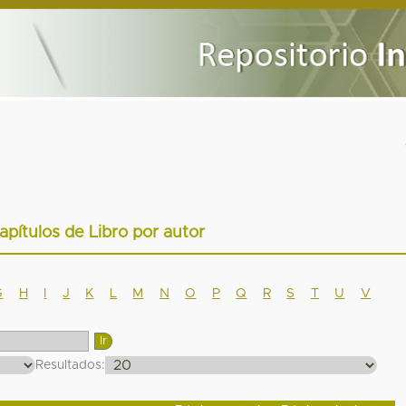
Capítulos de Libro por autor
G
H
I
J
K
L
M
N
O
P
Q
R
S
T
U
V
Resultados: