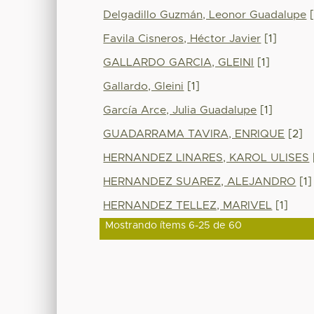
Delgadillo Guzmán, Leonor Guadalupe
[
Favila Cisneros, Héctor Javier
[1]
GALLARDO GARCIA, GLEINI
[1]
Gallardo, Gleini
[1]
García Arce, Julia Guadalupe
[1]
GUADARRAMA TAVIRA, ENRIQUE
[2]
HERNANDEZ LINARES, KAROL ULISES
HERNANDEZ SUAREZ, ALEJANDRO
[1]
HERNANDEZ TELLEZ, MARIVEL
[1]
Mostrando ítems 6-25 de 60