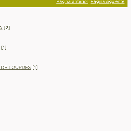
Página anterior
Página siguiente
A
[2]
[1]
 DE LOURDES
[1]