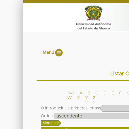
Menú
Listar 
0-9
A
B
C
D
E
F
W
X
Y
Z
O introducir las primeras letras:
Orden: