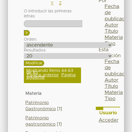
Por
Y
Z
Fecha
O introducir las primeras
de
letras:
publicación
Autor
Título
Materia
Orden:
Tipo
Esta
Resultados:
colección
Fecha
de
Mostrando ítems 44-63
de 83
publicación
Página anterior
Página
siguiente
Autor
Título
Materia
Materia
Tipo
Patrimonio
Gastronómico
[1]
Usuario
Patrimonio
Acceder
gastronómico
[1]