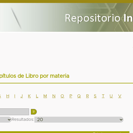
pítulos de Libro por materia
G
H
I
J
K
L
M
N
O
P
Q
R
S
T
U
V
Resultados: