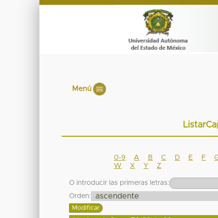
Menú
ListarCa
0-9
A
B
C
D
E
F
W
X
Y
Z
O introducir las primeras letras:
Orden: