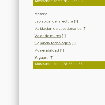
Mostrando ítems 78-83 de 83
Materia
uso social de la lectura
[1]
Validación de cuestionarios
[1]
Valor de marca
[1]
vigilancia tecnologica
[1]
Vulnerabilidad
[1]
Yeguare
[1]
Mostrando ítems 78-83 de 83