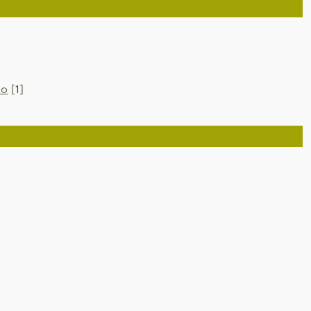
io
[1]