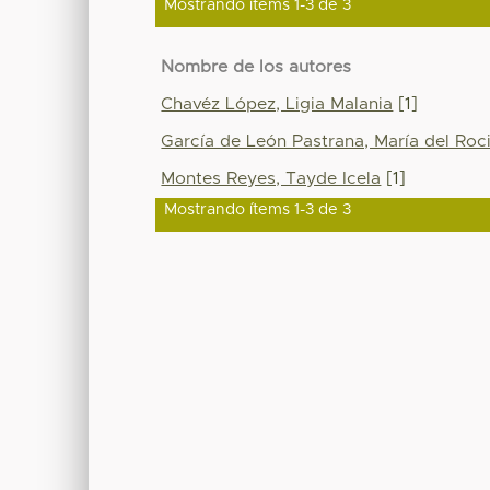
Mostrando ítems 1-3 de 3
Nombre de los autores
Chavéz López, Ligia Malania
[1]
García de León Pastrana, María del Roc
Montes Reyes, Tayde Icela
[1]
Mostrando ítems 1-3 de 3