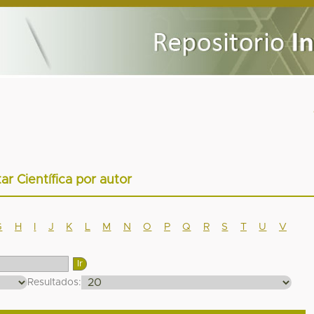
tar Científica por autor
G
H
I
J
K
L
M
N
O
P
Q
R
S
T
U
V
Resultados: