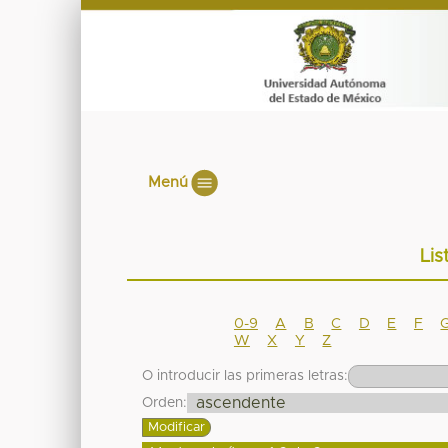
Menú
Lis
0-9
A
B
C
D
E
F
W
X
Y
Z
O introducir las primeras letras:
Orden: