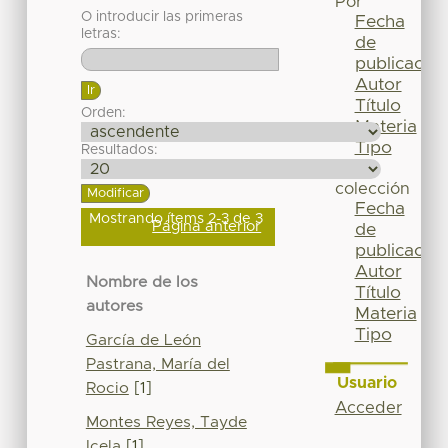
Por
O introducir las primeras
Fecha
letras:
de
publicación
Autor
Título
Orden:
Materia
Tipo
Resultados:
Esta
colección
Fecha
Mostrando ítems 2-3 de 3
Página anterior
de
publicación
Autor
Nombre de los
Título
autores
Materia
Tipo
García de León
Pastrana, María del
Usuario
Rocio
[1]
Acceder
Montes Reyes, Tayde
Icela
[1]