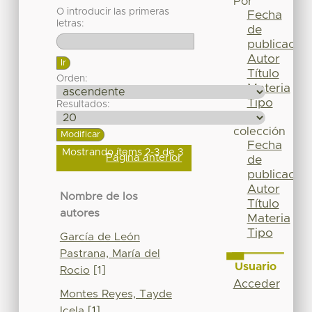
Por
O introducir las primeras
Fecha
letras:
de
publicación
Autor
Título
Orden:
Materia
Tipo
Resultados:
Esta
colección
Fecha
Mostrando ítems 2-3 de 3
Página anterior
de
publicación
Autor
Nombre de los
Título
autores
Materia
Tipo
García de León
Pastrana, María del
Usuario
Rocio
[1]
Acceder
Montes Reyes, Tayde
Icela
[1]