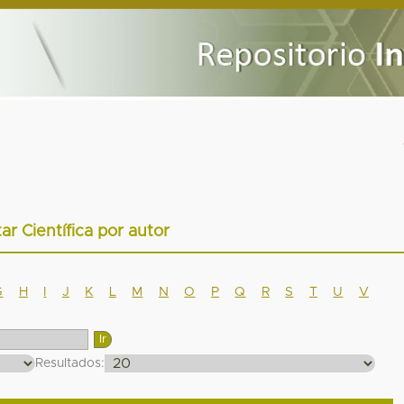
tar Científica por autor
G
H
I
J
K
L
M
N
O
P
Q
R
S
T
U
V
Resultados: