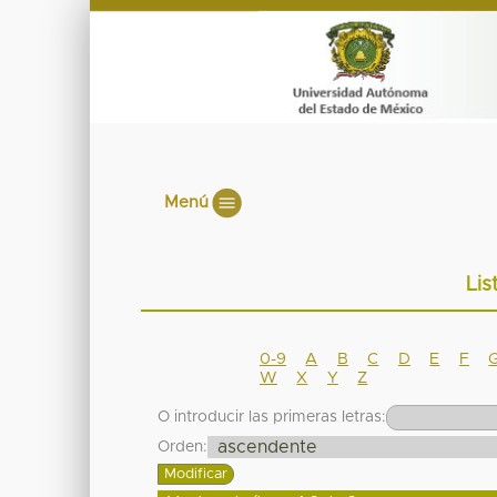
Menú
Lis
0-9
A
B
C
D
E
F
W
X
Y
Z
O introducir las primeras letras:
Orden: