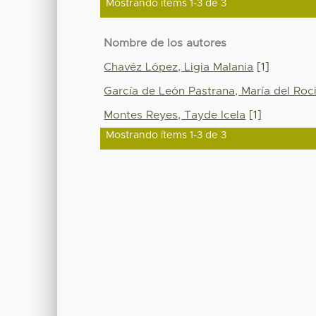
Mostrando ítems 1-3 de 3
Nombre de los autores
Chavéz López, Ligia Malania
[1]
García de León Pastrana, María del Roc
Montes Reyes, Tayde Icela
[1]
Mostrando ítems 1-3 de 3