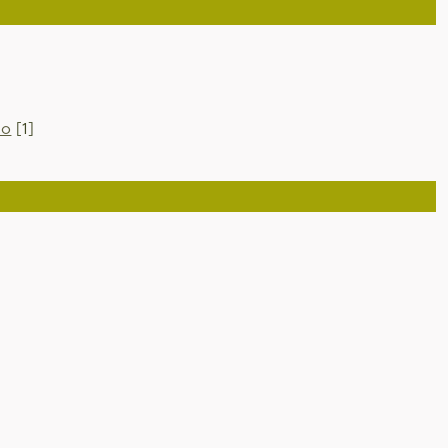
io
[1]