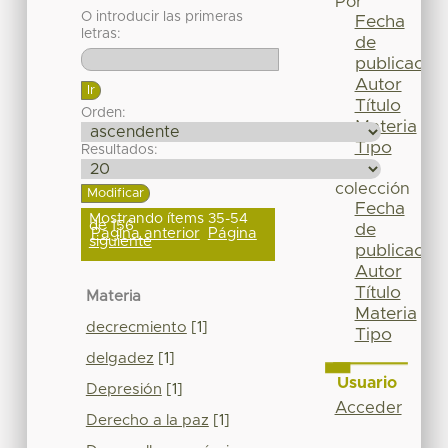
Por
O introducir las primeras
Fecha
letras:
de
publicación
Autor
Título
Orden:
Materia
Tipo
Resultados:
Esta
colección
Fecha
Mostrando ítems 35-54
de 156
de
Página anterior
Página
siguiente
publicación
Autor
Título
Materia
Materia
decrecmiento
[1]
Tipo
delgadez
[1]
Usuario
Depresión
[1]
Acceder
Derecho a la paz
[1]